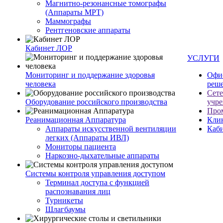
Магнитно-резонансные томографы
(Аппараты МРТ)
Маммографы
Рентгеновские аппараты
Кабинет ЛОР
УСЛУГИ
Мониторинг и поддержание здоровья
Офи
человека
реш
Сет
Оборудование российского производства
учр
Про
Реанимационная Аппаратура
Кли
Аппараты искусственной вентиляции
Каб
легких (Аппараты ИВЛ)
Мониторы пациента
Наркозно-дыхательные аппараты
Системы контроля управления доступом
Терминал доступа с функцией
распознавания лиц
Турникеты
Шлагбаумы