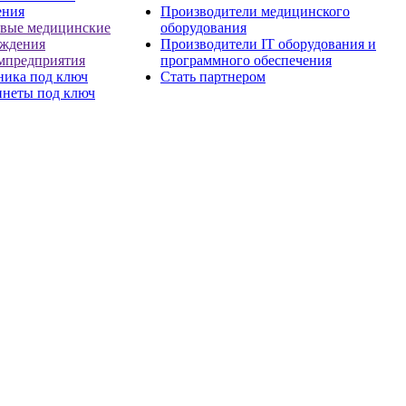
ения
Производители медицинского
евые медицинские
оборудования
еждения
Производители IT оборудования и
мпредприятия
программного обеспечения
ника под ключ
Стать партнером
инеты под ключ