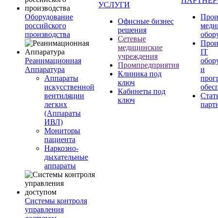
ПАРТНЕ
УСЛУГИ
Оборудование
Прои
Офисные бизнес
российского
меди
решения
производства
обор
Сетевые
Прои
медицинские
IT
учреждения
Реанимационная
обор
Промпредприятия
Аппаратура
и
Клиника под
Аппараты
прог
ключ
искусственной
обес
Кабинеты под
вентиляции
Стат
ключ
легких
парт
(Аппараты
ИВЛ)
Мониторы
пациента
Наркозно-
дыхательные
аппараты
Системы контроля
управления