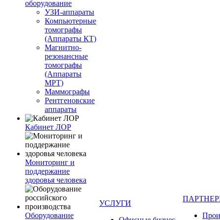
оборудование
УЗИ-аппараты
Компьютерные
томографы
(Аппараты КТ)
Магнитно-
резонансные
томографы
(Аппараты
МРТ)
Маммографы
Рентгеновские
аппараты
Кабинет ЛОР
Мониторинг и
поддержание
здоровья человека
ПАРТНЕ
УСЛУГИ
Оборудование
Прои
Офисные бизнес