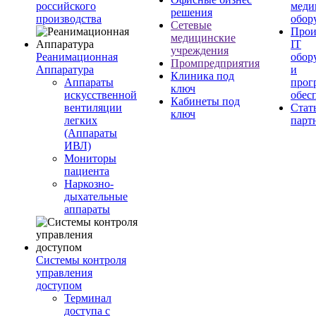
российского
меди
решения
производства
обор
Сетевые
Прои
медицинские
IT
учреждения
Реанимационная
обор
Промпредприятия
Аппаратура
и
Клиника под
Аппараты
прог
ключ
искусственной
обес
Кабинеты под
вентиляции
Стат
ключ
легких
парт
(Аппараты
ИВЛ)
Мониторы
пациента
Наркозно-
дыхательные
аппараты
Системы контроля
управления
доступом
Терминал
доступа с