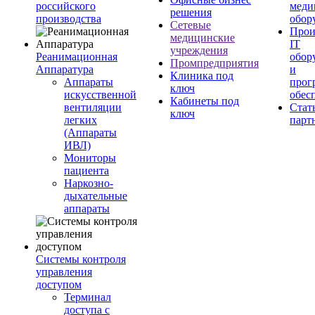
российского
меди
решения
производства
обор
Сетевые
Прои
медицинские
IT
учреждения
Реанимационная
обор
Промпредприятия
Аппаратура
и
Клиника под
Аппараты
прог
ключ
искусственной
обес
Кабинеты под
вентиляции
Стат
ключ
легких
парт
(Аппараты
ИВЛ)
Мониторы
пациента
Наркозно-
дыхательные
аппараты
Системы контроля
управления
доступом
Терминал
доступа с