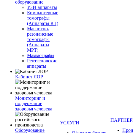
оборудование
УЗИ-аппараты
Компьютерные
томографы
(Аппараты КТ)
Магнитно-
резонансные
томографы
(Аппараты
МРТ)
Маммографы
Рентгеновские
аппараты
Кабинет ЛОР
Мониторинг и
поддержание
здоровья человека
ПАРТНЕ
УСЛУГИ
Оборудование
Прои
Офисные бизнес