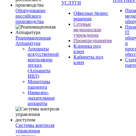
ПАРТНЕ
УСЛУГИ
Оборудование
Прои
Офисные бизнес
российского
меди
решения
производства
обор
Сетевые
Прои
медицинские
IT
учреждения
Реанимационная
обор
Промпредприятия
Аппаратура
и
Клиника под
Аппараты
прог
ключ
искусственной
обес
Кабинеты под
вентиляции
Стат
ключ
легких
парт
(Аппараты
ИВЛ)
Мониторы
пациента
Наркозно-
дыхательные
аппараты
Системы контроля
управления