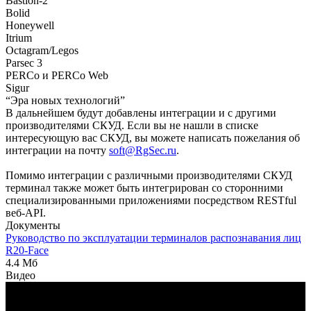
Bastion-2
Bolid
Honeywell
Itrium
Octagram/Legos
Parsec 3
PERCo и PERCo Web
Sigur
“Эра новых технологий”
В дальнейшем будут добавлены интеграции и с другими
производителями СКУД. Если вы не нашли в списке
интересующую вас СКУД, вы можете написать пожелания об
интеграции на почту
soft@RgSec.ru
.
Помимо интеграции с различными производителями СКУД
терминал также может быть интегрирован со сторонними
специализированными приложениями посредством RESTful
веб-API.
Документы
Руководство по эксплуатации терминалов распознавания лиц
R20-Face
4.4 Мб
Видео