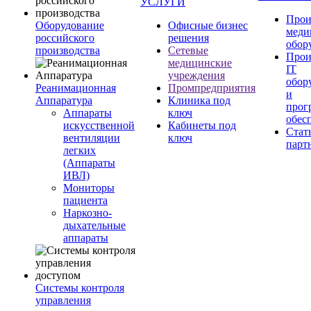
УСЛУГИ
Прои
Оборудование
Офисные бизнес
меди
российского
решения
обор
производства
Сетевые
Прои
медицинские
IT
учреждения
обор
Реанимационная
Промпредприятия
и
Аппаратура
Клиника под
прог
Аппараты
ключ
обес
искусственной
Кабинеты под
Стат
вентиляции
ключ
парт
легких
(Аппараты
ИВЛ)
Мониторы
пациента
Наркозно-
дыхательные
аппараты
Системы контроля
управления