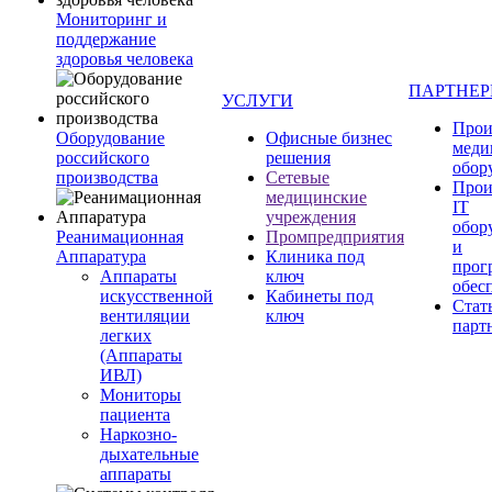
Мониторинг и
поддержание
здоровья человека
ПАРТНЕ
УСЛУГИ
Прои
Оборудование
Офисные бизнес
меди
российского
решения
обор
производства
Сетевые
Прои
медицинские
IT
учреждения
обор
Реанимационная
Промпредприятия
и
Аппаратура
Клиника под
прог
Аппараты
ключ
обес
искусственной
Кабинеты под
Стат
вентиляции
ключ
парт
легких
(Аппараты
ИВЛ)
Мониторы
пациента
Наркозно-
дыхательные
аппараты