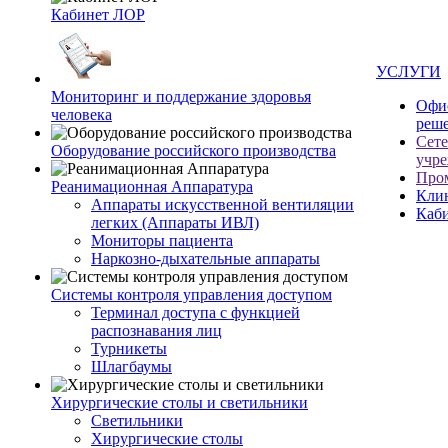
Кабинет ЛОР
УСЛУГИ
Мониторинг и поддержание здоровья
Офи
человека
реш
Сет
Оборудование российского производства
учр
Про
Реанимационная Аппаратура
Кли
Аппараты искусственной вентиляции
Каб
легких (Аппараты ИВЛ)
Мониторы пациента
Наркозно-дыхательные аппараты
Системы контроля управления доступом
Терминал доступа с функцией
распознавания лиц
Турникеты
Шлагбаумы
Хирургические столы и светильники
Светильники
Хирургические столы