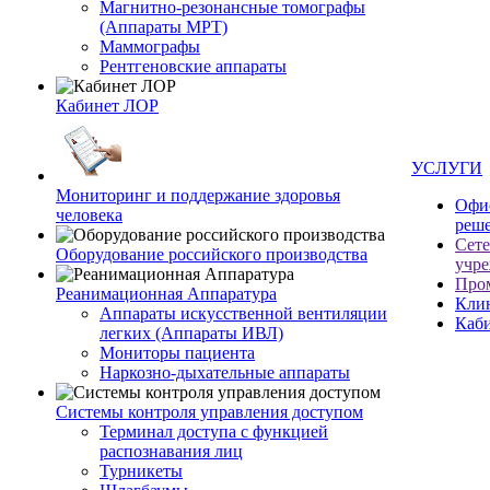
Магнитно-резонансные томографы
(Аппараты МРТ)
Маммографы
Рентгеновские аппараты
Кабинет ЛОР
УСЛУГИ
Мониторинг и поддержание здоровья
Офи
человека
реш
Сет
Оборудование российского производства
учр
Про
Реанимационная Аппаратура
Кли
Аппараты искусственной вентиляции
Каб
легких (Аппараты ИВЛ)
Мониторы пациента
Наркозно-дыхательные аппараты
Системы контроля управления доступом
Терминал доступа с функцией
распознавания лиц
Турникеты