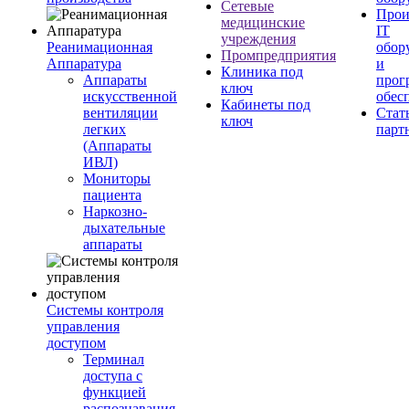
Сетевые
Прои
медицинские
IT
учреждения
Реанимационная
обор
Промпредприятия
Аппаратура
и
Клиника под
Аппараты
прог
ключ
искусственной
обес
Кабинеты под
вентиляции
Стат
ключ
легких
парт
(Аппараты
ИВЛ)
Мониторы
пациента
Наркозно-
дыхательные
аппараты
Системы контроля
управления
доступом
Терминал
доступа с
функцией
распознавания