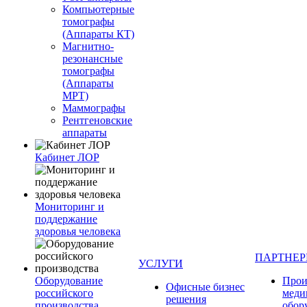
Компьютерные
томографы
(Аппараты КТ)
Магнитно-
резонансные
томографы
(Аппараты
МРТ)
Маммографы
Рентгеновские
аппараты
Кабинет ЛОР
Мониторинг и
поддержание
здоровья человека
ПАРТНЕ
УСЛУГИ
Оборудование
Прои
Офисные бизнес
российского
меди
решения
производства
обор