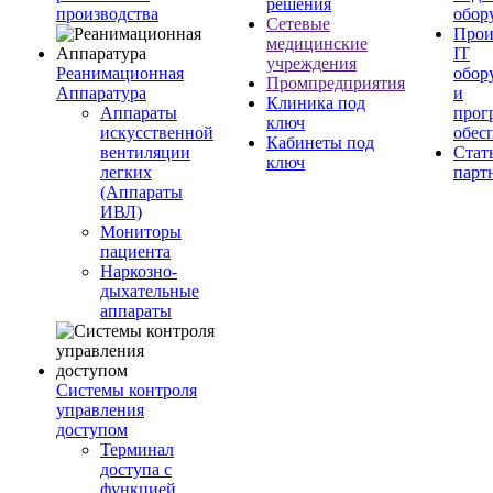
решения
производства
обор
Сетевые
Прои
медицинские
IT
учреждения
Реанимационная
обор
Промпредприятия
Аппаратура
и
Клиника под
Аппараты
прог
ключ
искусственной
обес
Кабинеты под
вентиляции
Стат
ключ
легких
парт
(Аппараты
ИВЛ)
Мониторы
пациента
Наркозно-
дыхательные
аппараты
Системы контроля
управления
доступом
Терминал
доступа с
функцией