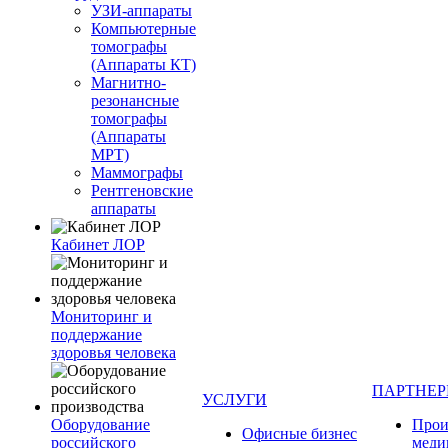
УЗИ-аппараты
Компьютерные
томографы
(Аппараты КТ)
Магнитно-
резонансные
томографы
(Аппараты
МРТ)
Маммографы
Рентгеновские
аппараты
Кабинет ЛОР
Мониторинг и
поддержание
здоровья человека
ПАРТНЕ
УСЛУГИ
Оборудование
Прои
Офисные бизнес
российского
меди