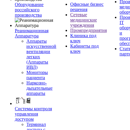
Прои
Офисные бизнес
Оборудование
меди
решения
российского
обор
Сетевые
производства
Прои
медицинские
IT
учреждения
обор
Промпредприятия
Реанимационная
и
Клиника под
Аппаратура
прог
ключ
Аппараты
обес
Кабинеты под
искусственной
Стат
ключ
вентиляции
парт
легких
(Аппараты
ИВЛ)
Мониторы
пациента
Наркозно-
дыхательные
аппараты
Системы контроля
управления
доступом
Терминал
доступа с