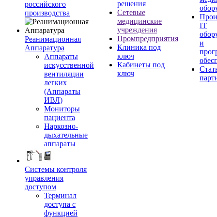
решения
российского
обор
Сетевые
производства
Прои
медицинские
IT
учреждения
обор
Промпредприятия
Реанимационная
и
Клиника под
Аппаратура
прог
ключ
Аппараты
обес
Кабинеты под
искусственной
Стат
ключ
вентиляции
парт
легких
(Аппараты
ИВЛ)
Мониторы
пациента
Наркозно-
дыхательные
аппараты
Системы контроля
управления
доступом
Терминал
доступа с
функцией