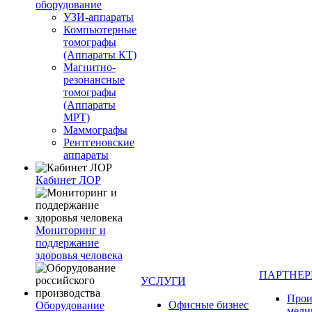
оборудование
УЗИ-аппараты
Компьютерные
томографы
(Аппараты КТ)
Магнитно-
резонансные
томографы
(Аппараты
МРТ)
Маммографы
Рентгеновские
аппараты
Кабинет ЛОР
Мониторинг и
поддержание
здоровья человека
ПАРТНЕ
УСЛУГИ
Прои
Офисные бизнес
Оборудование
меди