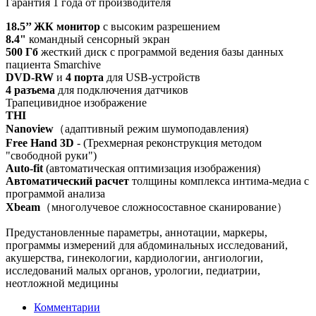
Гарантия 1 года от производителя
18.5’’ ЖК
монитор
с высоким разрешением
8.4"
командный сенсорный экран
500 Гб
жесткий диск с программой ведения базы данных
пациента Smarchive
DVD-RW
и
4 порта
для USB-устройств
4 разъема
для подключения датчиков
Трапецивидное изображение
THI
Nanoview
（адаптивный режим шумоподавления)
Free Hand 3D
- (Трехмерная реконструкция методом
"свободной руки")
Auto-fit
(автоматическая оптимизация изображения)
Автоматический расчет
толщины комплекса интима-медиа с
программой анализа
Xbeam
（многолучевое сложносоставное сканирование）
Предустановленные параметры, аннотации, маркеры,
программы измерений для абдоминальных исследований,
акушерства, гинекологии, кардиологии, ангиологии,
исследований малых органов, урологии, педиатрии,
неотложной медицины
Комментарии