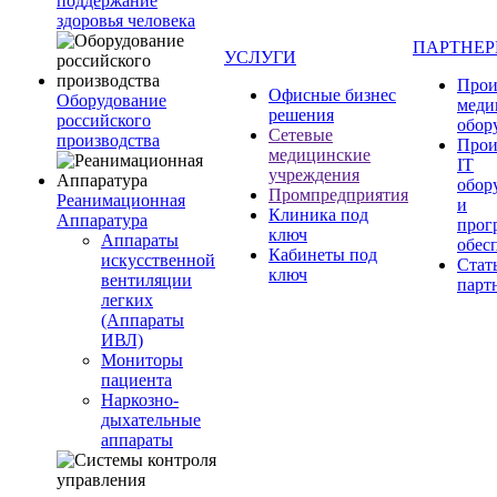
поддержание
здоровья человека
ПАРТНЕ
УСЛУГИ
Прои
Офисные бизнес
Оборудование
меди
решения
российского
обор
Сетевые
производства
Прои
медицинские
IT
учреждения
обор
Промпредприятия
Реанимационная
и
Клиника под
Аппаратура
прог
ключ
Аппараты
обес
Кабинеты под
искусственной
Стат
ключ
вентиляции
парт
легких
(Аппараты
ИВЛ)
Мониторы
пациента
Наркозно-
дыхательные
аппараты