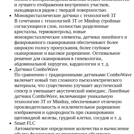
и лучшего отображения внутренних участков,
находящихся рядом с твердой поверхностью.
Монокристаллические датчики с технологией 3Т
В сочетании с технологией 3T от Mindray (тройные
согласующиеся слои, полностью разделенные
кристаллы, термоконтроль), новые
монокристаллические элементы, датчики линейного и
фазированного сканирования обеспечивают более
широкую полосу пропускания, более глубокое
сканирование и высокое разрешение. Оптимальное
решение для сканирования в гинекологии,
абдоминальной хирургии, кардиологии и т. д.
Датчики ComboWave
По сравнению с традиционными датчиками ComboWave
включает новый тип сложного пьезоэлектрического
материала, что существенно улучшает акустический
спектр и уменьшает акустический импеданс. Линейные
датчики ComboWave, включающие уникальную
технологию 3T от Mindray, обеспечивают отличную
производительность и исключительное разрешение
изображения и однородность при сканировании
щитовидной железы, грудной клетки, сосудов и т. д.
Smart FLC
Автоматическое определение количества и вычисление
объема фолликулов из трехмерного объемного