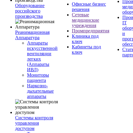
Прои
Офисные бизнес
Оборудование
меди
решения
российского
обор
Сетевые
производства
Прои
медицинские
IT
учреждения
обор
Промпредприятия
Реанимационная
и
Клиника под
Аппаратура
прог
ключ
Аппараты
обес
Кабинеты под
искусственной
Стат
ключ
вентиляции
парт
легких
(Аппараты
ИВЛ)
Мониторы
пациента
Наркозно-
дыхательные
аппараты
Системы контроля
управления
доступом