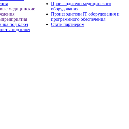
ения
Производители медицинского
евые медицинские
оборудования
еждения
Производители IT оборудования и
мпредприятия
программного обеспечения
ника под ключ
Стать партнером
инеты под ключ