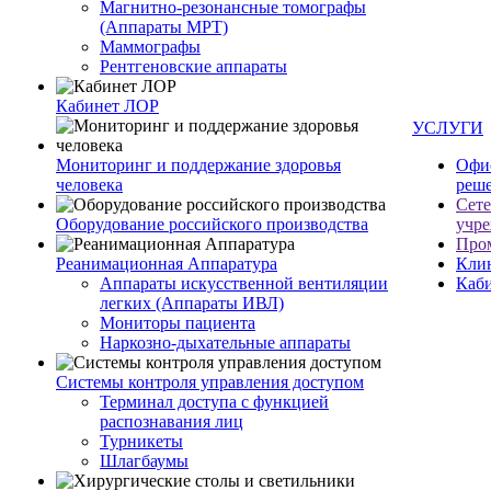
Магнитно-резонансные томографы
(Аппараты МРТ)
Маммографы
Рентгеновские аппараты
Кабинет ЛОР
УСЛУГИ
Мониторинг и поддержание здоровья
Офи
человека
реш
Сет
Оборудование российского производства
учр
Про
Реанимационная Аппаратура
Кли
Аппараты искусственной вентиляции
Каб
легких (Аппараты ИВЛ)
Мониторы пациента
Наркозно-дыхательные аппараты
Системы контроля управления доступом
Терминал доступа с функцией
распознавания лиц
Турникеты
Шлагбаумы