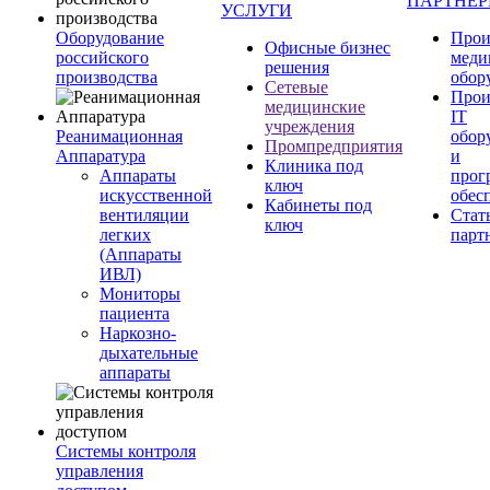
ПАРТНЕ
УСЛУГИ
Оборудование
Прои
Офисные бизнес
российского
меди
решения
производства
обор
Сетевые
Прои
медицинские
IT
учреждения
Реанимационная
обор
Промпредприятия
Аппаратура
и
Клиника под
Аппараты
прог
ключ
искусственной
обес
Кабинеты под
вентиляции
Стат
ключ
легких
парт
(Аппараты
ИВЛ)
Мониторы
пациента
Наркозно-
дыхательные
аппараты
Системы контроля
управления