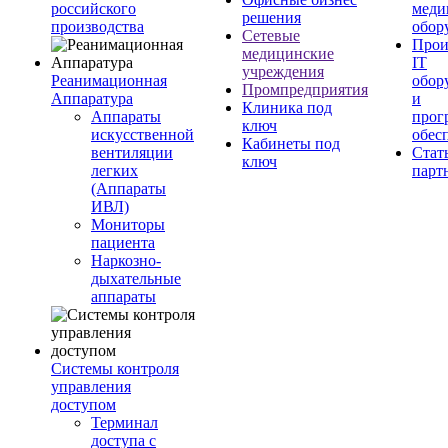
российского
меди
решения
производства
обор
Сетевые
Прои
медицинские
IT
учреждения
Реанимационная
обор
Промпредприятия
Аппаратура
и
Клиника под
Аппараты
прог
ключ
искусственной
обес
Кабинеты под
вентиляции
Стат
ключ
легких
парт
(Аппараты
ИВЛ)
Мониторы
пациента
Наркозно-
дыхательные
аппараты
Системы контроля
управления
доступом
Терминал
доступа с