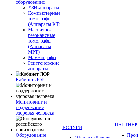
оборудование
УЗИ-аппараты
Компьютерные
томографы
(Аппараты КТ)
Магнитно-
резонансные
томографы
(Аппараты
МРТ)
Маммографы
Рентгеновские
аппараты
Кабинет ЛОР
Мониторинг и
поддержание
здоровья человека
ПАРТНЕ
УСЛУГИ
Оборудование
Прои
Офисные бизнес