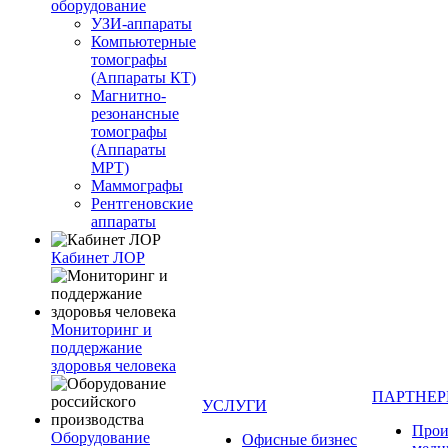
оборудование
УЗИ-аппараты
Компьютерные
томографы
(Аппараты КТ)
Магнитно-
резонансные
томографы
(Аппараты
МРТ)
Маммографы
Рентгеновские
аппараты
Кабинет ЛОР
Мониторинг и
поддержание
здоровья человека
ПАРТНЕ
УСЛУГИ
Прои
Оборудование
Офисные бизнес