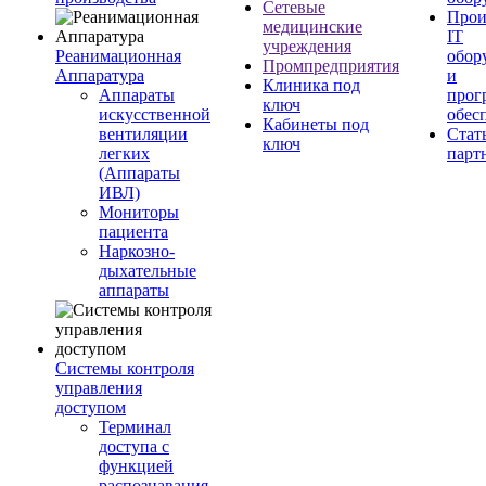
Сетевые
Прои
медицинские
IT
учреждения
Реанимационная
обор
Промпредприятия
Аппаратура
и
Клиника под
Аппараты
прог
ключ
искусственной
обес
Кабинеты под
вентиляции
Стат
ключ
легких
парт
(Аппараты
ИВЛ)
Мониторы
пациента
Наркозно-
дыхательные
аппараты
Системы контроля
управления
доступом
Терминал
доступа с
функцией
распознавания