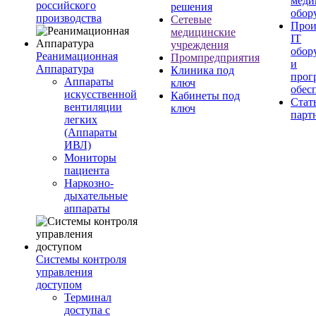
меди
российского
решения
обор
производства
Сетевые
Прои
медицинские
IT
учреждения
обор
Реанимационная
Промпредприятия
и
Аппаратура
Клиника под
прог
Аппараты
ключ
обес
искусственной
Кабинеты под
Стат
вентиляции
ключ
парт
легких
(Аппараты
ИВЛ)
Мониторы
пациента
Наркозно-
дыхательные
аппараты
Системы контроля
управления
доступом
Терминал
доступа с