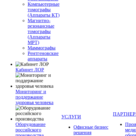
Компьютерные
томографы
(Аппараты КТ)
Магнитно-
резонансные
томографы
(Аппараты
МРТ)
Маммографы
Рентгеновские
аппараты
Кабинет ЛОР
Мониторинг и
поддержание
здоровья человека
ПАРТНЕ
УСЛУГИ
Оборудование
Прои
Офисные бизнес
российского
меди
решения
производства
обор