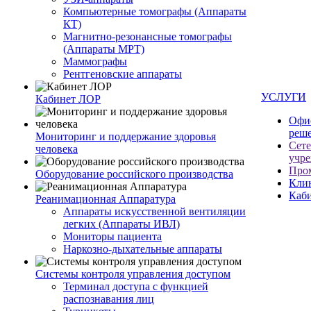
Компьютерные томографы (Аппараты
КТ)
Магнитно-резонансные томографы
(Аппараты МРТ)
Маммографы
Рентгеновские аппараты
УСЛУГИ
Кабинет ЛОР
Офи
реш
Мониторинг и поддержание здоровья
Сет
человека
учр
Про
Оборудование российского производства
Кли
Каб
Реанимационная Аппаратура
Аппараты искусственной вентиляции
легких (Аппараты ИВЛ)
Мониторы пациента
Наркозно-дыхательные аппараты
Системы контроля управления доступом
Терминал доступа с функцией
распознавания лиц