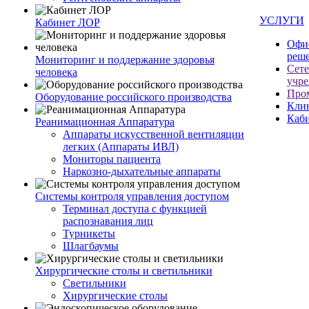
УСЛУГИ
Кабинет ЛОР
Офи
реш
Мониторинг и поддержание здоровья
Сет
человека
учр
Про
Оборудование российского производства
Кли
Каб
Реанимационная Аппаратура
Аппараты искусственной вентиляции
легких (Аппараты ИВЛ)
Мониторы пациента
Наркозно-дыхательные аппараты
Системы контроля управления доступом
Терминал доступа с функцией
распознавания лиц
Турникеты
Шлагбаумы
Хирургические столы и светильники
Светильники
Хирургические столы