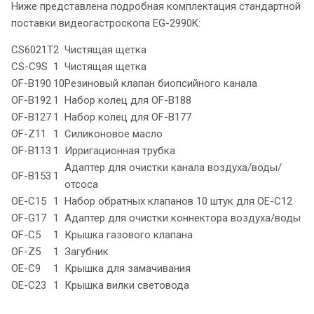
Ниже представлена подробная комплектация стандартной
поставки видеогастроскопа EG-2990K:
CS6021T
2
Чистящая щетка
CS-C9S
1
Чистящая щетка
OF-B190
10
Резиновый клапан биопсийного канала
OF-B192
1
Набор колец для OF-B188
OF-B127
1
Набор колец для OF-B177
OF-Z11
1
Силиконовое масло
OF-B113
1
Ирригационная трубка
Адаптер для очистки канала воздуха/воды/
OF-B153
1
отсоса
OE-C15
1
Набор обратных клапанов 10 штук для OE-C12
OF-G17
1
Адаптер для очистки коннектора воздуха/воды
OF-C5
1
Крышка газового клапана
OF-Z5
1
Загубник
OE-C9
1
Крышка для замачивания
OE-C23
1
Крышка вилки световода