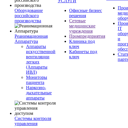
УСЛУГИ
Прои
Оборудование
Офисные бизнес
меди
российского
решения
обор
производства
Сетевые
Прои
медицинские
IT
учреждения
обор
Реанимационная
Промпредприятия
и
Аппаратура
Клиника под
прог
Аппараты
ключ
обес
искусственной
Кабинеты под
Стат
вентиляции
ключ
парт
легких
(Аппараты
ИВЛ)
Мониторы
пациента
Наркозно-
дыхательные
аппараты
Системы контроля
управления