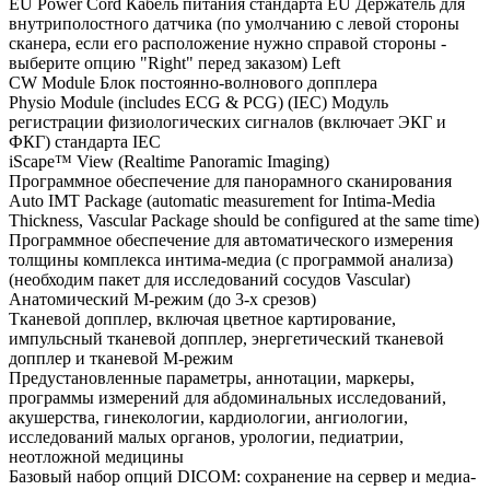
EU Power Cord Кабель питания стандарта EU Держатель для
внутриполостного датчика (по умолчанию с левой стороны
сканера, если его расположение нужно справой стороны -
выберите опцию "Right" перед заказом) Left
CW Module Блок постоянно-волнового допплера
Physio Module (includes ECG & PCG) (IEC) Модуль
регистрации физиологических сигналов (включает ЭКГ и
ФКГ) стандарта IEC
iScape™ View (Realtime Panoramic Imaging)
Программное обеспечение для панорамного сканирования
Auto IMT Package (automatic measurement for Intima-Media
Thickness, Vascular Package should be configured at the same time)
Программное обеспечение для автоматического измерения
толщины комплекса интима-медиа (с программой анализа)
(необходим пакет для исследований сосудов Vascular)
Анатомический М-режим (до 3-х срезов)
Тканевой допплер, включая цветное картирование,
импульсный тканевой допплер, энергетический тканевой
допплер и тканевой М-режим
Предустановленные параметры, аннотации, маркеры,
программы измерений для абдоминальных исследований,
акушерства, гинекологии, кардиологии, ангиологии,
исследований малых органов, урологии, педиатрии,
неотложной медицины
Базовый набор опций DICOM: сохранение на сервер и медиа-