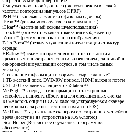
энергетический допплер Dir.PD
Импульсно-волновой допплер (включая режим высокой
частоты повторения импульсов HPRF)
PSH™ (Тканевая гармоника с фазовым сдвигом)
iBeam™ (режим многолучевого компаундинга)
iClear™ (адаптивный режим шумоподавления)
iTouch™ (автоматическая оптимизация изображения)
iZoom™ (режим полноэкранного отображения)
Echo Boost™ (режим улучшенной визуализации структур
сердца)
HR-flow™(режим отображения кровотока с высоким
временным и пространственным разрешением для точной и
однородной визуализации сосудов, в том числе самых
мелких)
Сохранение информации в формате "сырые данные"
1 TB жесткий диск, DVD-RW привод, HDMI выход и порты
USB 3.0 База данных пациентов iStation™
MedSight™ - передача информации на электронные
устройства пациента (Доступна для операционных систем
IOS/Android, опция DICOM basic на ультразвуковом сканере
необходима для работы с устройствами на IOS)
MedTouch™ - управление сканером с электронных устройств
врача (доступна на устройства на IOS/Android)
iScanHelper (Встроенное обучающее программное
обеспечение)