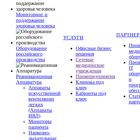
Мониторинг и
поддержание
здоровья человека
ПАРТНЕ
УСЛУГИ
Прои
Оборудование
Офисные бизнес
меди
российского
решения
обор
производства
Сетевые
Прои
медицинские
IT
учреждения
обор
Реанимационная
Промпредприятия
и
Аппаратура
Клиника под
прог
Аппараты
ключ
обес
искусственной
Кабинеты под
Стат
вентиляции
ключ
парт
легких
(Аппараты
ИВЛ)
Мониторы
пациента
Наркозно-
дыхательные